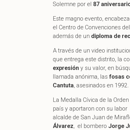
Solemne por el
87 aniversari
Este magno evento, encabezad
el Centro de Convenciones del
además de un
diploma de re
A través de un video instituci
que entrega este distrito, la 
expresión
y su valor, en búsqu
llamada anónima, las
fosas 
Cantuta
, asesinados en 1992.
La Medalla Cívica de la Orden
país y aportaron con su labor 
alcalde de San Juan de Miraf
Álvarez
, el bombero
Jorge J