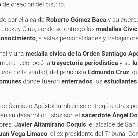
o
de creación del distrito.
o por el alcalde
Roberto Gómez Baca
y su cuerpo
 Jockey Club, donde se entregó las
medallas Cívic
conocimiento
, a estas personalidades y trabajador
onal y una
medalla cívica de la Orden Santiago Ap
comuna reconoció la
trayectoria periodística
y su
lu
eda de la verdad, del periodista
Edmundo Cruz
, q
comunes
donde fueron
enterrados
los
estudiantes
 de Santiago Apóstol también se entregó a otras pe
en su desarrollo. Estos son el
sacerdote Ángel Do
lores,
Javier Altamirano Coquis
, el alcalde de San
uan Vega Limaco
, el ex presidente del Tribunal Co