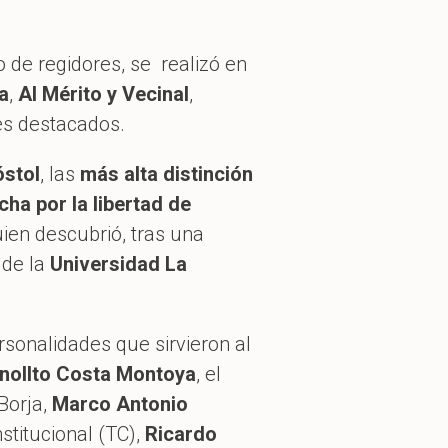
 de regidores, se realizó en
a
,
Al Mérito y Vecinal
,
es destacados.
óstol
, las
más alta distinción
cha por la libertad de
uien descubrió, tras una
de la
Universidad La
rsonalidades que sirvieron al
nollto Costa Montoya
, el
 Borja,
Marco Antonio
nstitucional (TC),
Ricardo