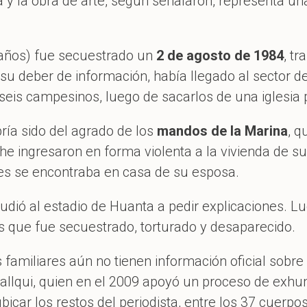
 y la obra de arte, según señalaron, representa un
 años) fue secuestrado un
2 de agosto de 1984
, tr
su deber de información, había llegado al sector d
seis campesinos, luego de sacarlos de una iglesia p
bría sido del agrado de los
mandos de la Marina
, q
oche ingresaron en forma violenta a la vivienda de
ues se encontraba en casa de su esposa.
cudió al estadio de Huanta a pedir explicaciones. Lu
s que fue secuestrado, torturado y desaparecido.
familiares aún no tienen información oficial sobre s
Pallqui, quien en el 2009 apoyó un proceso de exh
icar los restos del periodista, entre los 37 cuerpos