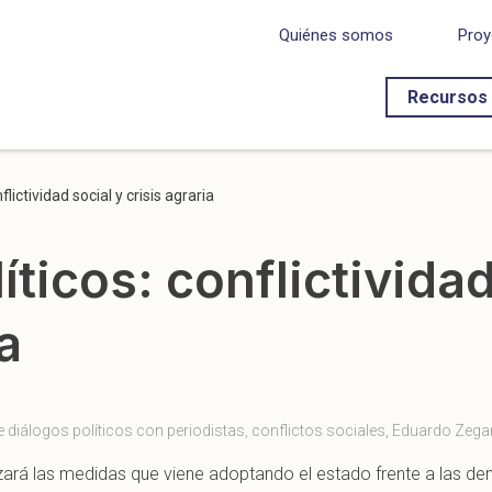
Quiénes somos
Proy
Recursos
flictividad social y crisis agraria
íticos: conflictividad
a
e diálogos políticos con periodistas
,
conflictos sociales
,
Eduardo Zega
zará las medidas que viene adoptando el estado frente a las de