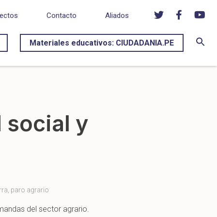
ectos
Contacto
Aliados
Materiales educativos: CIUDADANIA.PE
 social y
rra
,
paro agrario
mandas del sector agrario.