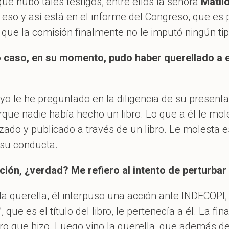
que hubo tales testigos, entre ellos la señora
Matild
eso y así está en el informe del Congreso, que es 
 que la comisión finalmente no le imputó ningún ti
 caso, en su momento, pudo haber querellado a 
o le he preguntado en la diligencia de su presenta
que nadie había hecho un libro. Lo que a él le mol
zado y publicado a través de un libro. Le molesta 
su conducta.
ción, ¿verdad? Me refiero al intento de perturbar e
 la querella, él interpuso una acción ante INDECOPI
que es el título del libro, le pertenecía a él. La fin
ro que hizo. Luego vino la querella, que además de