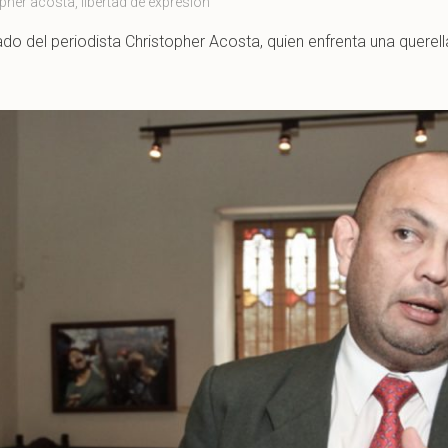
opher acosta
,
libertad de expresión
do del periodista Christopher Acosta, quien enfrenta una querell