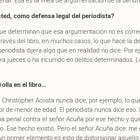
enal. Esa es la línea de argumentación de la denun
sted, como defensa legal del periodista?
ue determinan que esa argumentación no es correc
ravés del libro, en muchos casos, lo que hace la de
periodista dijera algo que en realidad no dice. Por 
a jueces o ha incurrido en delitos determinados. 
lla en el libro…
ro. Christopher Acosta nunca dice, por ejemplo, lo q
dor de menor de edad. El periodista nunca dice eso.
a penal contra el señor Acuña por ese hecho y que
o. Ese hecho existió. Pero el señor Acuña dice: me 
 un primer elemento es esto de distorsionar aquello 