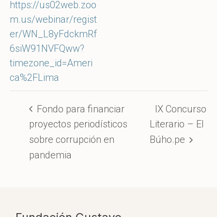
https://us02web.zoo
m.us/webinar/regist
er/WN_L8yFdckmRf
6siW91NVFQww?
timezone_id=Ameri
ca%2FLima
Fondo para financiar
IX Concurso
proyectos periodísticos
Literario – El
sobre corrupción en
Búho.pe
pandemia