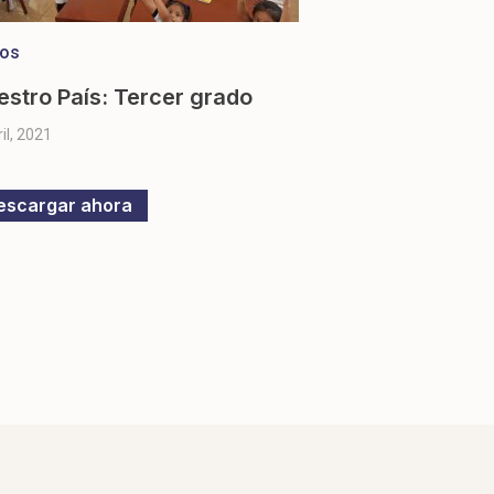
ros
estro País: Tercer grado
ril, 2021
escargar ahora