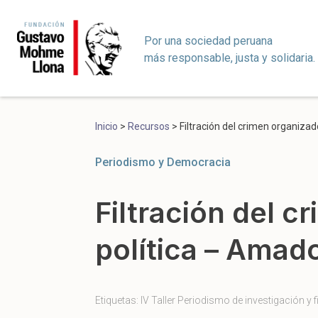
Por una sociedad peruana
más responsable, justa y solidaria.
Inicio
>
Recursos
>
Filtración del crimen organizad
Periodismo y Democracia
Filtración del c
política – Amad
Etiquetas:
IV Taller Periodismo de investigación y f