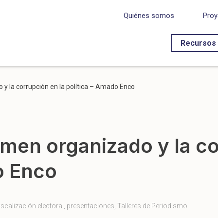
Quiénes somos
Proy
Recursos
o y la corrupción en la política – Amado Enco
rimen organizado y la c
o Enco
iscalización electoral
,
presentaciones
,
Talleres de Periodismo