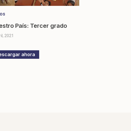
ros
estro País: Tercer grado
ril, 2021
escargar ahora