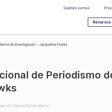
Quiénes somos
Proy
Recursos
odismo de Investigación – Jacqueline Fowks
acional de Periodismo d
owks
tigación
,
Talleres de Periodismo