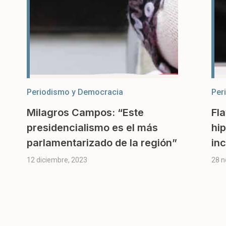
Periodismo y Democracia
Per
Milagros Campos: “Este
Fla
presidencialismo es el más
hi
parlamentarizado de la región”
in
12 diciembre, 2023
28 n