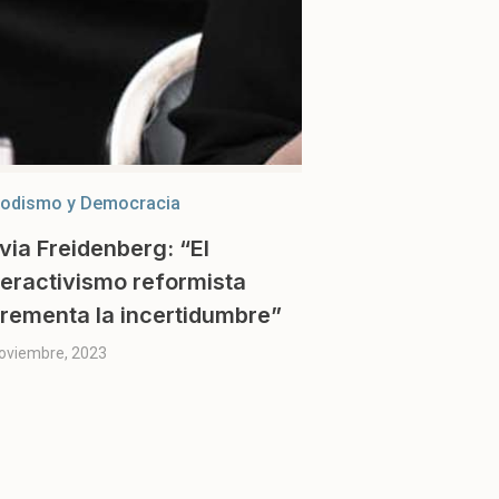
iodismo y Democracia
via Freidenberg: “El
peractivismo reformista
crementa la incertidumbre”
oviembre, 2023