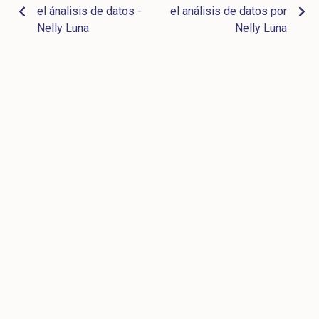
el ánalisis de datos -
el análisis de datos por
Nelly Luna
Nelly Luna
Últimos recursos
Concurso para el Tribunal