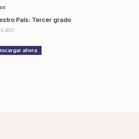
ros
estro País: Tercer grado
ril, 2021
escargar ahora