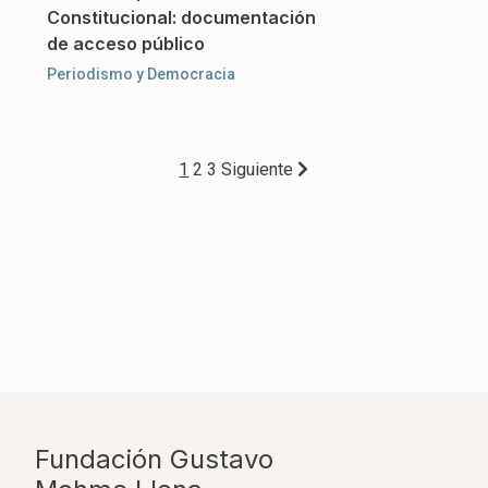
Constitucional: documentación
de acceso público
Periodismo y Democracia
Paginación
1
2
3
Siguiente
de
entradas
Fundación Gustavo